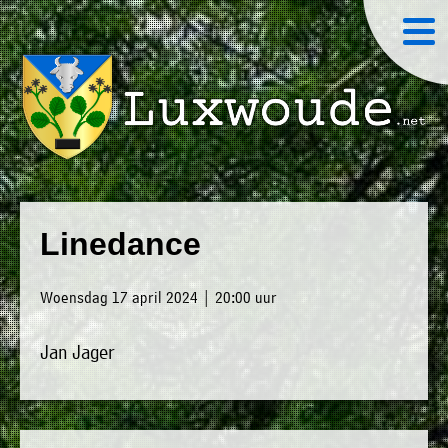
×
Luxwoude.net
Plaatselijk
»
Home
belang
Linedance
website@luxwoude.net
»
Welkom
Op
Woensdag 17 april 2024 | 20:00 uur
»
dit
Nieuws
moment
Jan Jager
»
bestaat
Agenda
het
»
bestuur