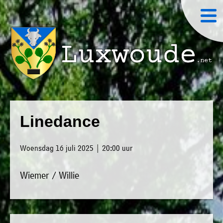
×
Luxwoude.net
Plaatselijk
»
Home
belang
Linedance
website@luxwoude.net
»
Welkom
Op
Woensdag 16 juli 2025 | 20:00 uur
»
dit
Nieuws
moment
Wiemer / Willie
»
bestaat
Agenda
het
»
bestuur