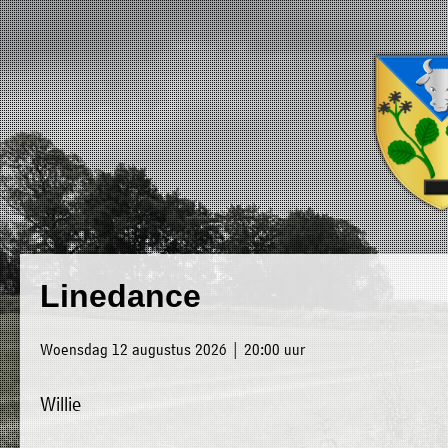
×
Luxwoude.net
Plaatselijk
»
Linedance
Home
belang
»
website@luxwoude.net
Woensdag 12 augustus 2026 | 20:00 uur
Welkom
Op
Willie
»
dit
Nieuws
moment