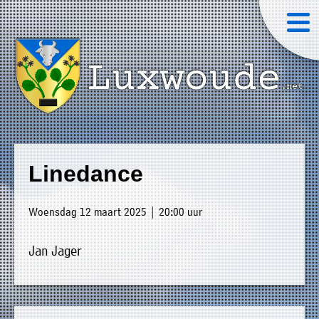
×
Luxwoude.net
Plaatselijk
»
Home
belang
Linedance
website@luxwoude.net
»
Welkom
Op
Woensdag 12 maart 2025 | 20:00 uur
»
dit
Nieuws
moment
Jan Jager
»
bestaat
Agenda
het
»
bestuur