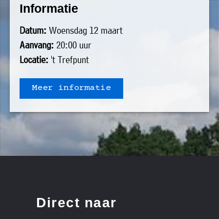
Informatie
uit
Verenigingen
de
»
Datum:
Woensdag 12 maart
volgende
Bedrijven
Aanvang:
20:00 uur
personen:
»
Locatie:
't Trefpunt
Plaatselijk
Voorzitter
vacant
belang
Meer informatie
Michiel
Secretaris
»
Modderman
Informatie
Penningmeester
vacant
Algemeen
Anco
lidmaatschap
lid
Hoen
»
Ids
Algemeen
de
't
lid
Haan
Trefpunt
»
Direct naar
Foto's