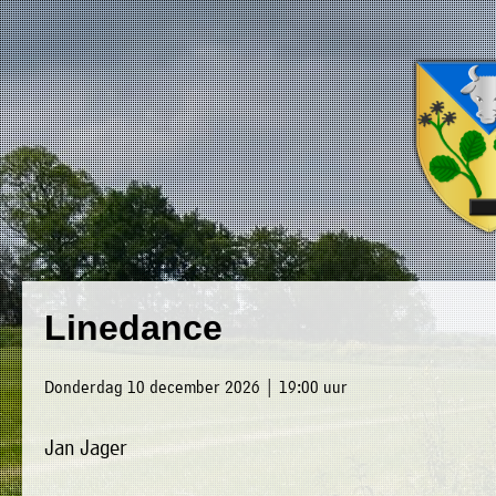
×
Luxwoude.net
Plaatselijk
»
Linedance
Home
belang
»
website@luxwoude.net
Donderdag 10 december 2026 | 19:00 uur
Welkom
Op
Jan Jager
»
dit
Nieuws
moment