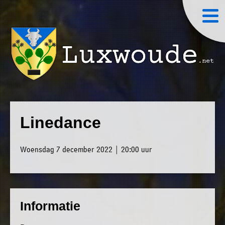
×
Luxwoude.net
Plaatselijk
»
Home
belang
Linedance
website@luxwoude.net
»
Welkom
Op
Woensdag 7 december 2022 | 20:00 uur
»
dit
Nieuws
moment
»
bestaat
Agenda
het
Informatie
»
bestuur