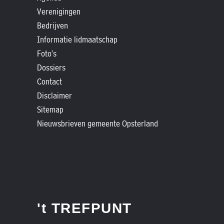
»
Verenigingen
Historische
Bedrijven
verhalen
Informatie lidmaatschap
»
Foto's
Dossiers
Dossiers
»
Contact
Contact
Disclaimer
Sitemap
»
Nieuwsbrieven gemeente Opsterland
Nieuwsbrieven
gemeente
Opsterland
't TREFPUNT