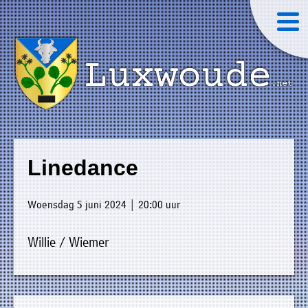
×
Luxwoude.net
Plaatselijk
»
Home
belang
Linedance
website@luxwoude.net
»
Welkom
Op
Woensdag 5 juni 2024 | 20:00 uur
»
dit
Nieuws
moment
Willie / Wiemer
»
bestaat
Agenda
het
»
bestuur