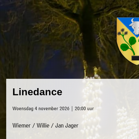
×
Luxwoude.net
Plaatselijk
»
Linedance
Home
belang
»
website@luxwoude.net
Woensdag 4 november 2026 | 20:00 uur
Welkom
Op
Wiemer / Willie / Jan Jager
»
dit
Nieuws
moment