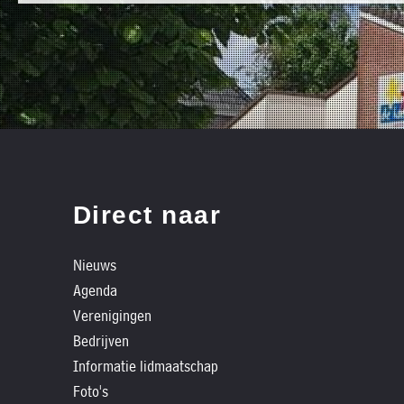
»
bestaat
Agenda
het
»
bestuur
Verenigingen
uit
»
de
Bedrijven
volgende
»
personen:
Plaatselijk
Direct naar
belang
Voorzitter
vacant
Michiel
»
Nieuws
Secretaris
Modderman
Informatie
Agenda
Penningmeester
vacant
lidmaatschap
Verenigingen
Algemeen
Anco
Bedrijven
»
lid
Hoen
Informatie lidmaatschap
Ids
't
Algemeen
de
Foto's
lid
Trefpunt
Haan