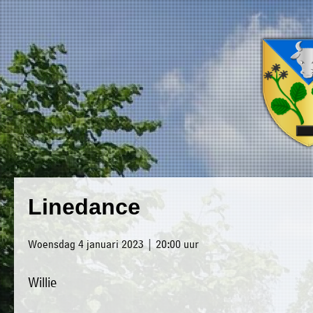
×
Luxwoude.net
Plaatselijk
»
Linedance
Home
belang
»
website@luxwoude.net
Woensdag 4 januari 2023 | 20:00 uur
Welkom
Op
Willie
»
dit
Nieuws
moment