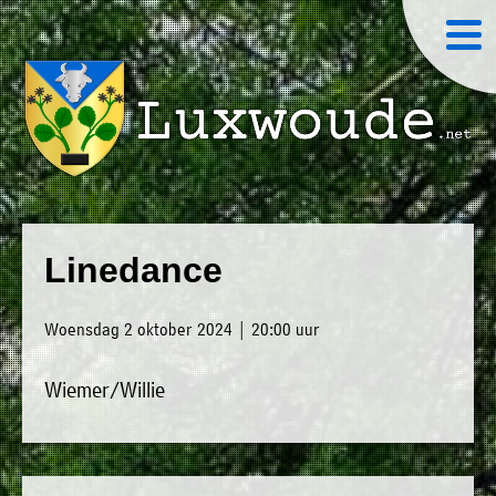
×
Luxwoude.net
Plaatselijk
»
Home
belang
Linedance
website@luxwoude.net
»
Welkom
Op
Woensdag 2 oktober 2024 | 20:00 uur
»
dit
Nieuws
moment
Wiemer/Willie
»
bestaat
Agenda
het
»
bestuur