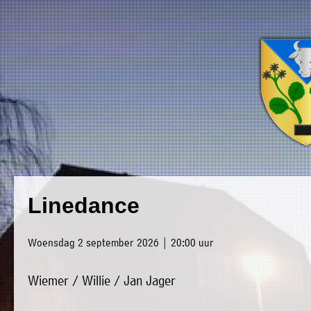
×
Luxwoude.net
Plaatselijk
»
Linedance
Home
belang
»
website@luxwoude.net
Woensdag 2 september 2026 | 20:00 uur
Welkom
Op
Wiemer / Willie / Jan Jager
»
dit
Nieuws
moment