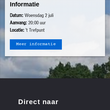
Informatie
uit
Verenigingen
de
»
Datum:
Woensdag 2 juli
volgende
Bedrijven
Aanvang:
20:00 uur
personen:
»
Locatie:
't Trefpunt
Plaatselijk
Voorzitter
vacant
belang
Meer informatie
Michiel
Secretaris
»
Modderman
Informatie
Penningmeester
vacant
Algemeen
Anco
lidmaatschap
lid
Hoen
»
Ids
Algemeen
de
't
lid
Haan
Trefpunt
»
Direct naar
Foto's