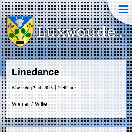
×
Luxwoude.net
Plaatselijk
»
Home
belang
Linedance
website@luxwoude.net
»
Welkom
Op
Woensdag 2 juli 2025 | 20:00 uur
»
dit
Nieuws
moment
Wiemer / Willie
»
bestaat
Agenda
het
»
bestuur