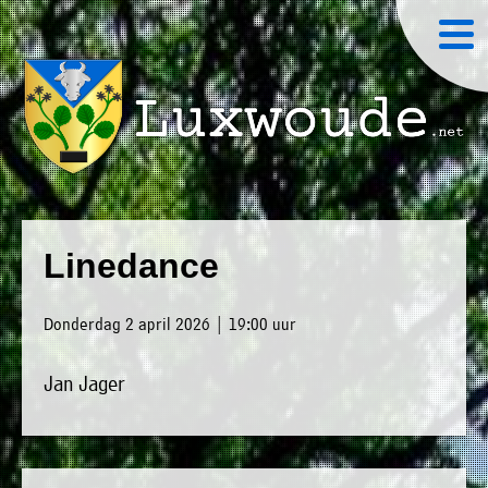
×
Luxwoude.net
Plaatselijk
»
Home
belang
Linedance
website@luxwoude.net
»
Welkom
Op
Donderdag 2 april 2026 | 19:00 uur
»
dit
Nieuws
moment
Jan Jager
»
bestaat
Agenda
het
»
bestuur