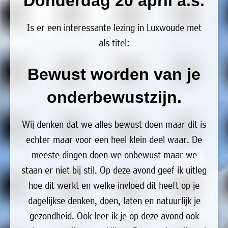
Donderdag 20 april a.s.
uit
Verenigingen
de
»
Is er een interessante lezing in Luxwoude met
volgende
Bedrijven
als titel:
personen:
»
Bewust worden van je
Plaatselijk
Voorzitter
vacant
belang
onderbewustzijn.
Michiel
Secretaris
»
Modderman
Informatie
Penningmeester
vacant
Wij denken dat we alles bewust doen maar dit is
Algemeen
Anco
lidmaatschap
echter maar voor een heel klein deel waar. De
lid
Hoen
»
meeste dingen doen we onbewust maar we
Ids
Algemeen
de
't
staan er niet bij stil. Op deze avond geef ik uitleg
lid
Haan
Trefpunt
hoe dit werkt en welke invloed dit heeft op je
»
dagelijkse denken, doen, laten en natuurlijk je
Foto's
gezondheid. Ook leer ik je op deze avond ook