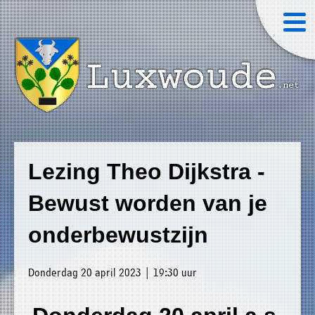
×
Luxwoude.net
Plaatselijk
»
Home
belang
Lezing Theo Dijkstra -
website@luxwoude.net
»
Welkom
Bewust worden van je
Op
»
dit
onderbewustzijn
Nieuws
moment
»
bestaat
Donderdag 20 april 2023 | 19:30 uur
Agenda
het
»
bestuur