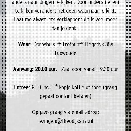
»
anders naar dingen te kijken. Door anders (leren)
Historische
te kijken verandert het geen waarnaar je kijkt.
verhalen
Laat me alvast iets verklappen: dit is veel meer
dan je denkt.
»
Dossiers
Waar
: Dorpshuis “t Trefpunt” Hegedyk 38a
»
Luxwoude
Contact
»
Aanvang: 20.00 uur.
Zaal open vanaf 19.30 uur
Nieuwsbrieven
gemeente
e
Entree
: € 10 incl. 1
kopje koffie of thee (graag
Opsterland
gepast contant betalen)
Opgave graag via email-adres:
lezingen@theodijkstra.nl