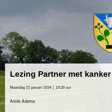
×
Luxwoude.net
Plaatselijk
»
Lezing Partner met kanker
Home
belang
»
website@luxwoude.net
Maandag 22 januari 2024 | 19:30 uur
Welkom
Op
Annie Adema
»
dit
Nieuws
moment