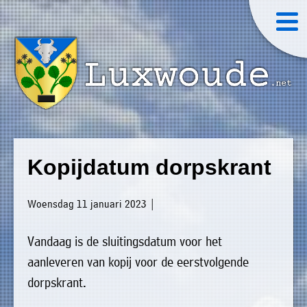
×
Luxwoude.net
Plaatselijk
»
Home
belang
Kopijdatum dorpskrant
website@luxwoude.net
»
Welkom
Op
Woensdag 11 januari 2023 |
»
dit
Nieuws
moment
Vandaag is de sluitingsdatum voor het
»
bestaat
aanleveren van kopij voor de eerstvolgende
Agenda
het
dorpskrant.
»
bestuur