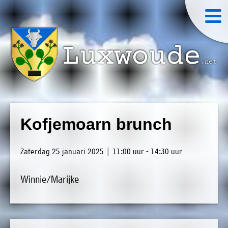
×
Luxwoude.net
Plaatselijk
»
Home
belang
Kofjemoarn brunch
website@luxwoude.net
»
Welkom
Op
Zaterdag 25 januari 2025 | 11:00 uur - 14:30 uur
»
dit
Nieuws
moment
Winnie/Marijke
»
bestaat
Agenda
het
»
bestuur