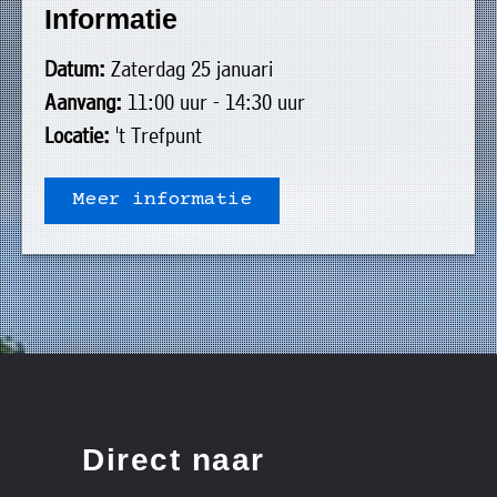
Informatie
uit
Verenigingen
de
»
Datum:
Zaterdag 25 januari
volgende
Bedrijven
Aanvang:
11:00 uur - 14:30 uur
personen:
»
Locatie:
't Trefpunt
Plaatselijk
Voorzitter
vacant
belang
Meer informatie
Michiel
Secretaris
»
Modderman
Informatie
Penningmeester
vacant
Algemeen
Anco
lidmaatschap
lid
Hoen
»
Ids
Algemeen
de
't
lid
Haan
Trefpunt
»
Direct naar
Foto's