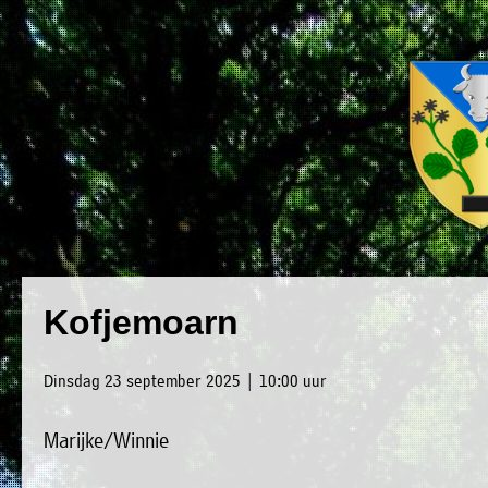
×
Luxwoude.net
Plaatselijk
»
Kofjemoarn
Home
belang
»
website@luxwoude.net
Dinsdag 23 september 2025 | 10:00 uur
Welkom
Op
Marijke/Winnie
»
dit
Nieuws
moment