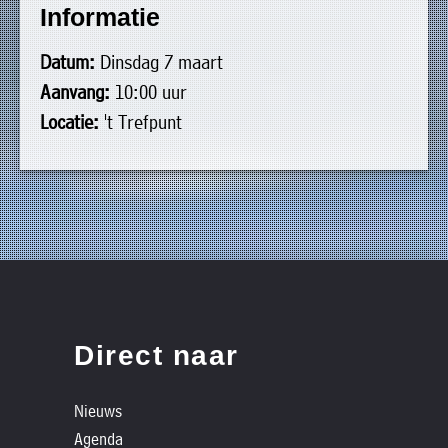
Informatie
uit
Verenigingen
de
»
Datum:
Dinsdag 7 maart
volgende
Bedrijven
Aanvang:
10:00 uur
personen:
»
Locatie:
't Trefpunt
Plaatselijk
Voorzitter
vacant
belang
Michiel
Secretaris
»
Modderman
Informatie
Penningmeester
vacant
Algemeen
Anco
lidmaatschap
lid
Hoen
»
Ids
Algemeen
de
't
lid
Haan
Direct naar
Trefpunt
»
Nieuws
Foto's
Agenda