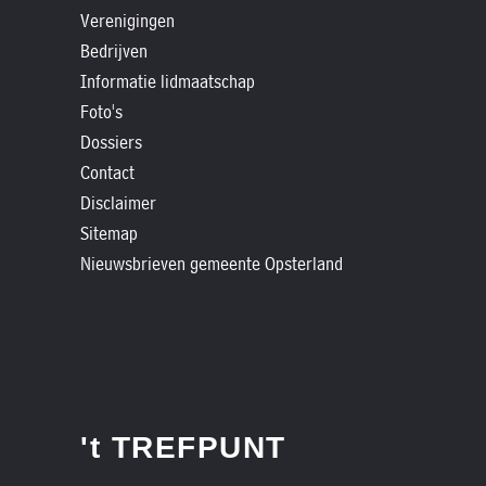
»
Verenigingen
Historische
Bedrijven
verhalen
Informatie lidmaatschap
»
Foto's
Dossiers
Dossiers
»
Contact
Disclaimer
Contact
Sitemap
»
Nieuwsbrieven gemeente Opsterland
Nieuwsbrieven
gemeente
Opsterland
't TREFPUNT