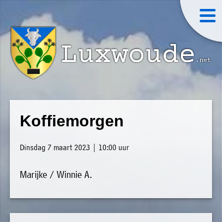
×
Luxwoude.net
Plaatselijk
»
Home
belang
Koffiemorgen
website@luxwoude.net
»
Welkom
Op
Dinsdag 7 maart 2023 | 10:00 uur
»
dit
Nieuws
moment
Marijke / Winnie A.
»
bestaat
Agenda
het
»
bestuur