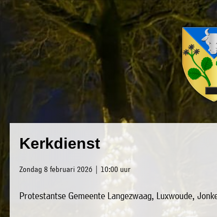
×
Luxwoude.net
Plaatselijk
»
Kerkdienst
Home
belang
»
website@luxwoude.net
Zondag 8 februari 2026 | 10:00 uur
Welkom
Op
Protestantse Gemeente Langezwaag, Luxwoude, Jonke
»
dit
Nieuws
moment