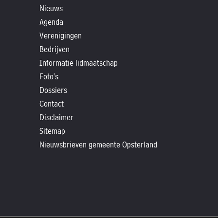
Nieuws
»
Agenda
Foto's
Verenigingen
»
Bedrijven
Historische
Informatie lidmaatschap
verhalen
Foto's
»
Dossiers
Dossiers
Contact
»
Disclaimer
Contact
Sitemap
»
Nieuwsbrieven gemeente Opsterland
Nieuwsbrieven
gemeente
Opsterland