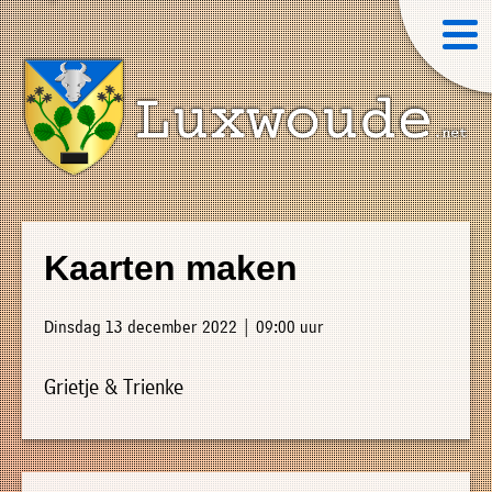
×
Luxwoude.net
Plaatselijk
»
Home
belang
Kaarten maken
website@luxwoude.net
»
Welkom
Op
Dinsdag 13 december 2022 | 09:00 uur
»
dit
Nieuws
moment
Grietje & Trienke
»
bestaat
Agenda
het
»
bestuur