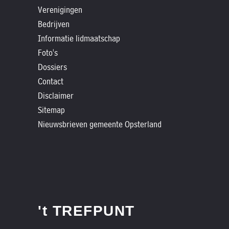
»
Verenigingen
Historische
Bedrijven
verhalen
Informatie lidmaatschap
»
Foto's
Dossiers
Dossiers
»
Contact
Disclaimer
Contact
Sitemap
»
Nieuwsbrieven gemeente Opsterland
Nieuwsbrieven
gemeente
Opsterland
't TREFPUNT