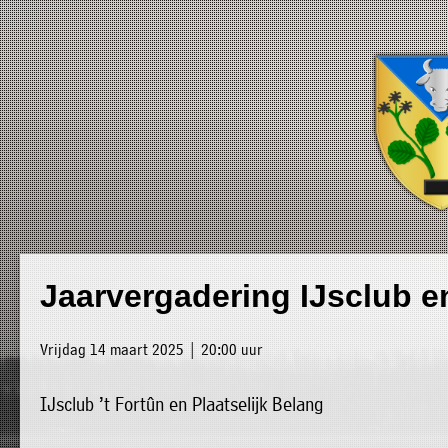
×
Luxwoude.net
Plaatselijk
»
Jaarvergadering IJsclub en
Home
belang
»
website@luxwoude.net
Vrijdag 14 maart 2025 | 20:00 uur
Welkom
Op
IJsclub ’t Fortûn en Plaatselijk Belang
»
dit
Nieuws
moment