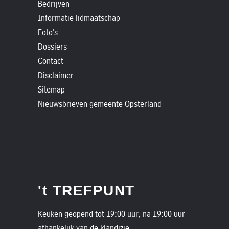
»
Bedrijven
Historische
Informatie lidmaatschap
Foto's
verhalen
Dossiers
»
Contact
Dossiers
Disclaimer
»
Sitemap
Contact
Nieuwsbrieven gemeente Opsterland
»
Nieuwsbrieven
gemeente
Opsterland
't TREFPUNT
Keuken geopend tot 19:00 uur, na 19:00 uur
afhankelijk van de klandizie.