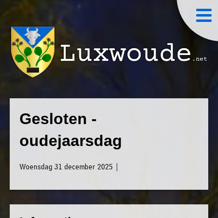
×
Luxwoude.net
Plaatselijk
»
Home
belang
Gesloten -
website@luxwoude.net
»
Welkom
oudejaarsdag
Op
»
dit
Nieuws
Woensdag 31 december 2025 |
moment
»
bestaat
Agenda
het
»
bestuur