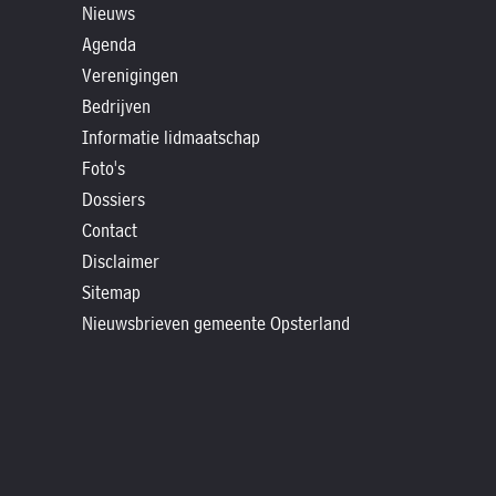
»
Nieuws
Historische
Agenda
verhalen
Verenigingen
»
Bedrijven
Informatie lidmaatschap
Dossiers
Foto's
»
Dossiers
Contact
Contact
»
Disclaimer
Nieuwsbrieven
Sitemap
gemeente
Nieuwsbrieven gemeente Opsterland
Opsterland