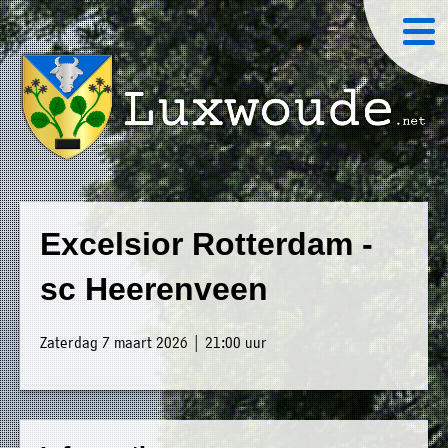
×
Luxwoude.net
Plaatselijk
»
Home
belang
Excelsior Rotterdam -
website@luxwoude.net
»
Welkom
sc Heerenveen
Op
»
dit
Nieuws
Zaterdag 7 maart 2026 | 21:00 uur
moment
»
bestaat
Agenda
het
»
bestuur