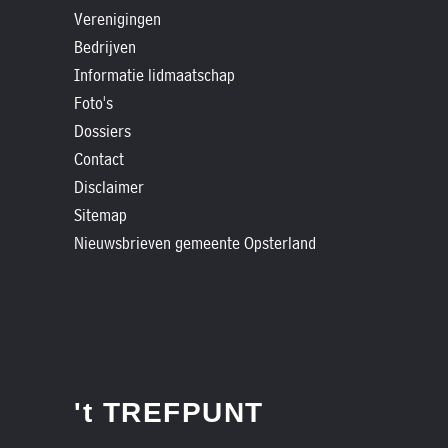
»
Verenigingen
Historische
Bedrijven
verhalen
Informatie lidmaatschap
»
Foto's
Dossiers
Dossiers
»
Contact
Disclaimer
Contact
Sitemap
»
Nieuwsbrieven gemeente Opsterland
Nieuwsbrieven
gemeente
Opsterland
't TREFPUNT