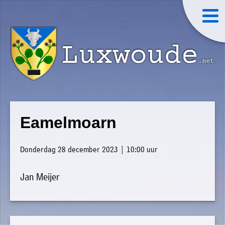
×
Luxwoude.net
Plaatselijk
»
Home
belang
Eamelmoarn
website@luxwoude.net
»
Welkom
Op
Donderdag 28 december 2023 | 10:00 uur
»
dit
Nieuws
moment
Jan Meijer
»
bestaat
Agenda
het
»
bestuur