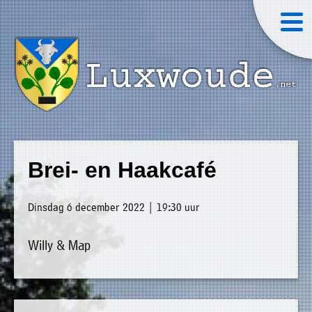
×
Luxwoude.net
Plaatselijk
»
Home
belang
Brei- en Haakcafé
website@luxwoude.net
»
Welkom
Op
Dinsdag 6 december 2022 | 19:30 uur
»
dit
Nieuws
moment
Willy & Map
»
bestaat
Agenda
het
»
bestuur