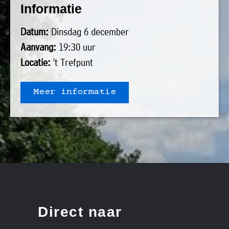
Informatie
uit
Verenigingen
de
»
Datum:
Dinsdag 6 december
volgende
Bedrijven
Aanvang:
19:30 uur
personen:
»
Locatie:
't Trefpunt
Plaatselijk
Voorzitter
vacant
belang
Meer informatie
Michiel
Secretaris
»
Modderman
Informatie
Penningmeester
vacant
Algemeen
Anco
lidmaatschap
lid
Hoen
»
Ids
Algemeen
de
't
lid
Haan
Trefpunt
»
Direct naar
Foto's