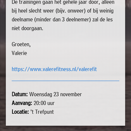
»
De trainingen gaan het gehele jaar door, alleen
Historische
bij heel slecht weer (bijv. onweer) of bij weinig
verhalen
deelname (minder dan 3 deelnemer) zal de les
niet doorgaan.
»
Dossiers
Groeten,
»
Valerie
Contact
»
https://www.valerefitness.nl/valerefit
Nieuwsbrieven
gemeente
Opsterland
Datum:
Woensdag 23 november
Aanvang:
20:00 uur
Locatie:
’t Trefpunt