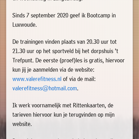
uit
Verenigingen
de
»
Sinds 7 september 2020 geef ik Bootcamp in
volgende
Luxwoude.
Bedrijven
personen:
»
De trainingen vinden plaats van 20.30 uur tot
Plaatselijk
Voorzitter
vacant
21.30 uur op het sportveld bij het dorpshuis ’t
belang
Michiel
Trefpunt. De eerste (proef)les is gratis, hiervoor
Secretaris
»
Modderman
kun jij je aanmelden via de website:
Informatie
Penningmeester
vacant
www.valerefitness.nl
of via de mail:
Algemeen
Anco
lidmaatschap
lid
Hoen
valerefitness@hotmail.com
.
»
Ids
Algemeen
de
't
lid
Ik werk voornamelijk met Rittenkaarten, de
Haan
Trefpunt
tarieven hiervoor kun je terugvinden op mijn
»
website.
Foto's