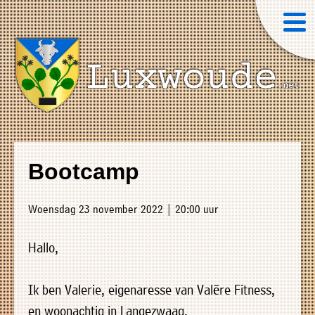
×
Luxwoude.net
Plaatselijk
»
Home
belang
Bootcamp
website@luxwoude.net
»
Welkom
Op
Woensdag 23 november 2022 | 20:00 uur
»
dit
Nieuws
moment
Hallo,
»
bestaat
Agenda
het
Ik ben Valerie, eigenaresse van Valēre Fitness,
»
bestuur
en woonachtig in Langezwaag.