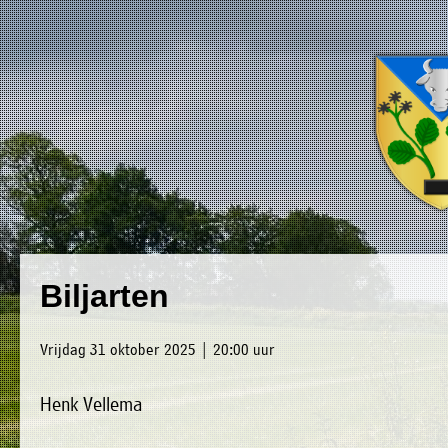
×
Luxwoude.net
Plaatselijk
»
Biljarten
Home
belang
»
website@luxwoude.net
Vrijdag 31 oktober 2025 | 20:00 uur
Welkom
Op
Henk Vellema
»
dit
Nieuws
moment