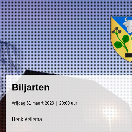
×
Luxwoude.net
Plaatselijk
»
Biljarten
Home
belang
»
website@luxwoude.net
Vrijdag 31 maart 2023 | 20:00 uur
Welkom
Op
Henk Vellema
»
dit
Nieuws
moment