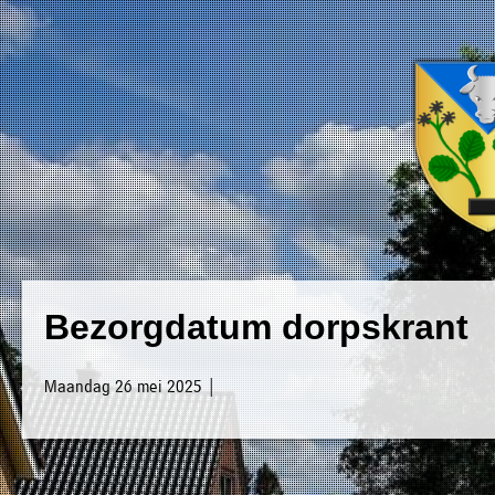
×
Luxwoude.net
Plaatselijk
»
Bezorgdatum dorpskrant
Home
belang
»
website@luxwoude.net
Maandag 26 mei 2025 |
Welkom
Op
»
dit
Nieuws
moment