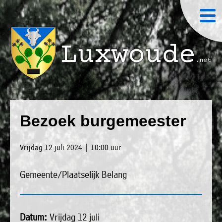
×
Luxwoude.net
Plaatselijk
»
Home
belang
Bezoek burgemeester
website@luxwoude.net
»
Welkom
Op
Vrijdag 12 juli 2024 | 10:00 uur
»
dit
Nieuws
moment
Gemeente/Plaatselijk Belang
»
bestaat
Agenda
het
»
bestuur
Datum:
Vrijdag 12 juli