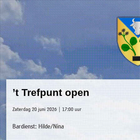
×
Luxwoude.net
Plaatselijk
»
’t Trefpunt open
Home
belang
»
website@luxwoude.net
Zaterdag 20 juni 2026 | 17:00 uur
Welkom
Op
Bardienst: Hilde/Nina
»
dit
Nieuws
moment