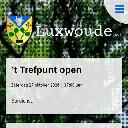
×
Luxwoude.net
Plaatselijk
»
Home
belang
’t Trefpunt open
website@luxwoude.net
»
Welkom
Op
Zaterdag 17 oktober 2026 | 17:00 uur
»
dit
Nieuws
moment
Bardienst:
»
bestaat
Agenda
het
»
bestuur