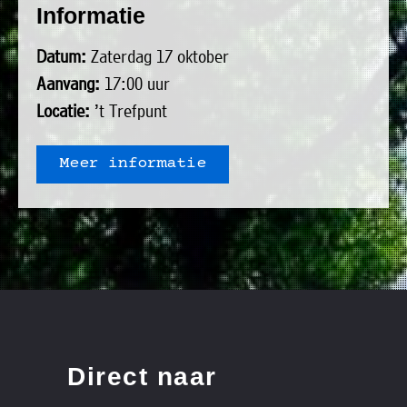
Informatie
uit
Verenigingen
de
»
Datum:
Zaterdag 17 oktober
volgende
Bedrijven
Aanvang:
17:00 uur
personen:
»
Locatie:
’t Trefpunt
Plaatselijk
Voorzitter
vacant
belang
Meer informatie
Michiel
Secretaris
»
Modderman
Informatie
Penningmeester
vacant
Algemeen
Anco
lidmaatschap
lid
Hoen
»
Ids
Algemeen
de
't
lid
Haan
Trefpunt
»
Direct naar
Foto's