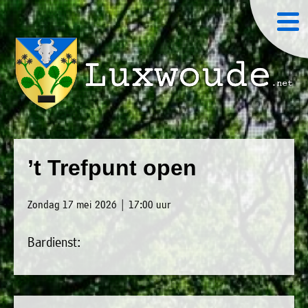
×
Luxwoude.net
Plaatselijk
»
Home
belang
’t Trefpunt open
website@luxwoude.net
»
Welkom
Op
Zondag 17 mei 2026 | 17:00 uur
»
dit
Nieuws
moment
Bardienst:
»
bestaat
Agenda
het
»
bestuur