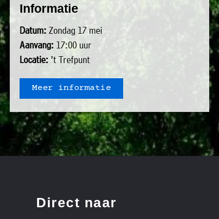
Informatie
uit
Verenigingen
de
»
Datum:
Zondag 17 mei
volgende
Bedrijven
Aanvang:
17:00 uur
personen:
»
Locatie:
’t Trefpunt
Plaatselijk
Voorzitter
vacant
belang
Meer informatie
Michiel
Secretaris
»
Modderman
Informatie
Penningmeester
vacant
Algemeen
Anco
lidmaatschap
lid
Hoen
»
Ids
Algemeen
de
't
lid
Haan
Trefpunt
»
Direct naar
Foto's