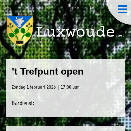
×
Luxwoude.net
Plaatselijk
»
Home
belang
’t Trefpunt open
website@luxwoude.net
»
Welkom
Op
Zondag 1 februari 2026 | 17:00 uur
»
dit
Nieuws
moment
Bardienst:
»
bestaat
Agenda
het
»
bestuur