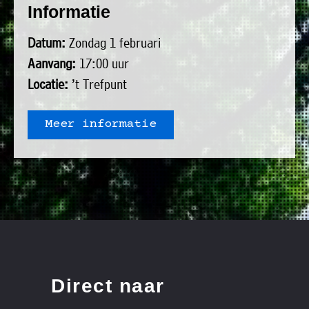
Informatie
uit
Verenigingen
de
»
Datum:
Zondag 1 februari
volgende
Bedrijven
Aanvang:
17:00 uur
personen:
»
Locatie:
’t Trefpunt
Plaatselijk
Voorzitter
vacant
belang
Meer informatie
Michiel
Secretaris
»
Modderman
Informatie
Penningmeester
vacant
Algemeen
Anco
lidmaatschap
lid
Hoen
»
Ids
Algemeen
de
't
lid
Haan
Trefpunt
»
Direct naar
Foto's